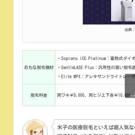
出典
・Soprano ICE Platinum：蓄
おもな脱毛機材
・GentleLASE Plus：汎用性の高い脱毛
・Elite MPX：アレキサンドライトレ
脱毛料金
両ワキ￥5,000、両ヒジ上下各￥10,000、両
ス
米子の医療脱毛といえば超人気な