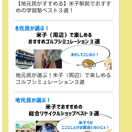
【地元民がすすめる】米子駅前でおすす
めの学習塾ベスト３選！
地元民が選ぶ！米子（周辺）で楽しめる
ゴルフシミュレーション３選
0,000、顔全体￥8,000、口orまゆ￥3,000、口＆まゆ￥5,000、ひたい￥1