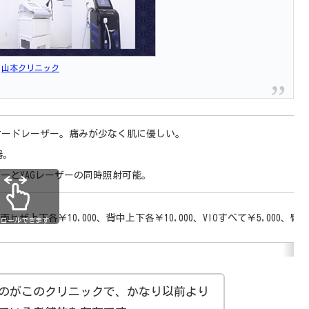
：
山本クリニック
熱式ダイオードレーザー。痛みが少なく肌に優しい。
器。
ーザーとYAGレーザーの同時照射可能。
ヒザ上下各￥10,000、背中上下各￥10,000、VIOすべて￥5,000、臀部￥1
クロールできます
のがこのクリニックで、かなり以前より